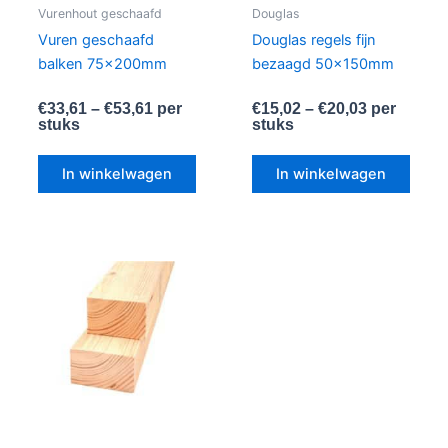
worden
word
Vurenhout geschaafd
Douglas
op
op
Vuren geschaafd
Douglas regels fijn
de
de
balken 75x200mm
bezaagd 50x150mm
productpagina
produ
€
33,61
–
€
53,61
per
€
15,02
–
€
20,03
per
stuks
stuks
In winkelwagen
In winkelwagen
Dit
product
heeft
meerdere
variaties.
Deze
optie
kan