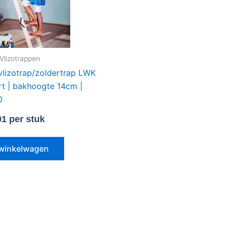
/Vlizotrappen
vlizotrap/zoldertrap LWK
t | bakhoogte 14cm |
0
01
per stuk
 winkelwagen