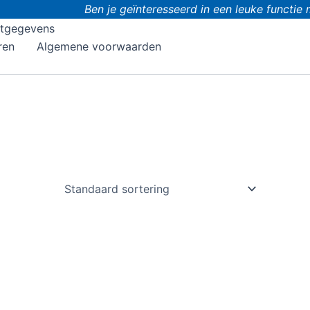
Ben je geïnteresseerd in een leuke functie m
tgegevens
ren
Algemene voorwaarden