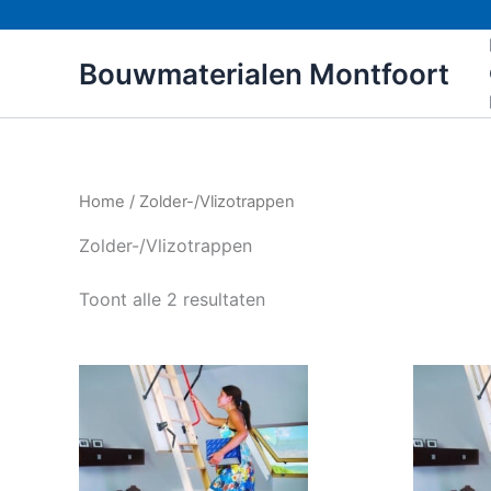
Ga
naar
Bouwmaterialen Montfoort
de
inhoud
Home
/ Zolder-/Vlizotrappen
Zolder-/Vlizotrappen
Toont alle 2 resultaten