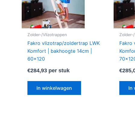
Zolder-/Vlizotrappen
Zolder-
Fakro vlizotrap/zoldertrap LWK
Fakro 
Komfort | bakhoogte 14cm |
Komfor
60×120
70×12
€
284,93
per stuk
€
285,
In winkelwagen
In