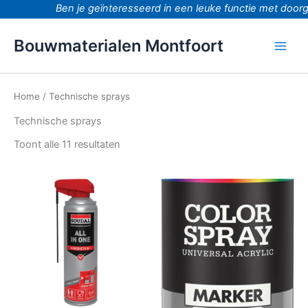
Ga
Ben je geïnteresseerd in een leuke functie met doorgro
naar
de
Bouwmaterialen Montfoort
inhoud
Home
/ Technische sprays
Technische sprays
Toont alle 11 resultaten