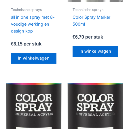
Technische sprays
Technische sprays
all in one spray met 8-
Color Spray Marker
voudige werking en
500ml
design kop
€
6,70
per stuk
€
8,15
per stuk
In winkelwagen
In winkelwagen