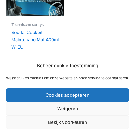
Technische sprays
Soudal Cockpit
Maintenanc Mat 400ml
W-EU
€
4,89
per stuk
Beheer cookie toestemming
In winkelwagen
Wij gebruiken cookies om onze website en onze service te optimaliseren.
Cookies accepteren
Weigeren
Copyright © 2026 Bouwmaterialen Montfoort | Aangedreven
Bekijk voorkeuren
door
Astra WordPress thema