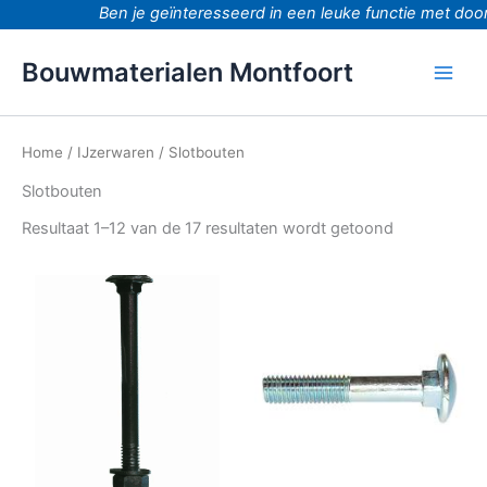
Ga
Ben je geïnteresseerd in een leuke functie met doorg
naar
de
Bouwmaterialen Montfoort
inhoud
Home
/
IJzerwaren
/ Slotbouten
Slotbouten
Resultaat 1–12 van de 17 resultaten wordt getoond