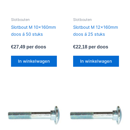
Slotbouten
Slotbouten
Slotbout M 10x160mm
Slotbout M 12x160mm
doos á 50 stuks
doos á 25 stuks
€
27,49
per doos
€
22,18
per doos
In winkelwagen
In winkelwagen