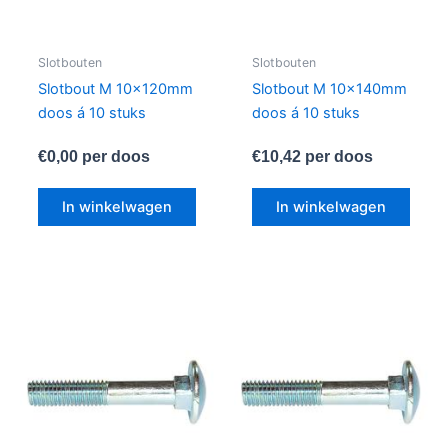
Slotbouten
Slotbouten
Slotbout M 10x120mm
Slotbout M 10x140mm
doos á 10 stuks
doos á 10 stuks
€
0,00
per doos
€
10,42
per doos
In winkelwagen
In winkelwagen