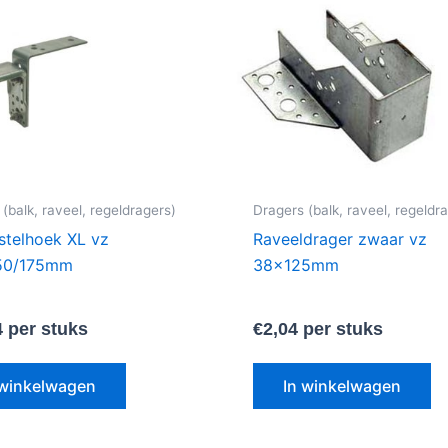
(balk, raveel, regeldragers)
Dragers (balk, raveel, regeldr
 stelhoek XL vz
Raveeldrager zwaar vz
50/175mm
38x125mm
4
per stuks
€
2,04
per stuks
 winkelwagen
In winkelwagen