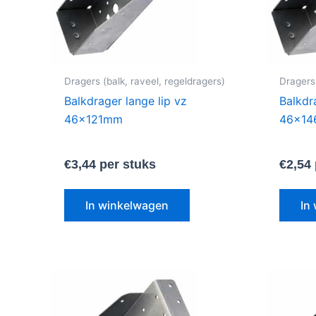
Dragers (balk, raveel, regeldragers)
Dragers 
Balkdrager lange lip vz
Balkdr
46x121mm
46x1
€
3,44
per stuks
€
2,54
In winkelwagen
In