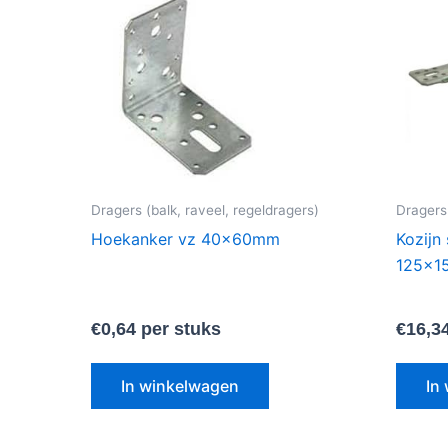
Dragers (balk, raveel, regeldragers)
Dragers 
Hoekanker vz 40x60mm
Kozijn
125×1
€
0,64
per stuks
€
16,3
In winkelwagen
In