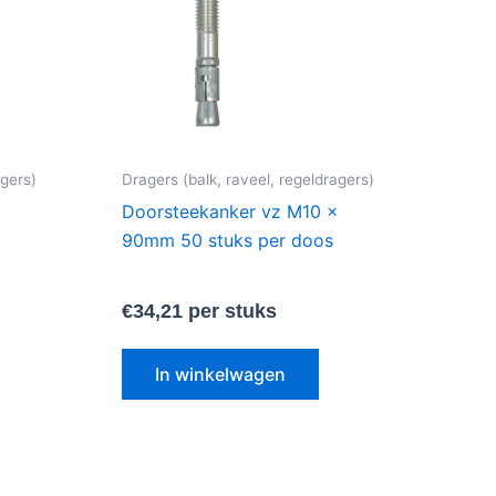
agers)
Dragers (balk, raveel, regeldragers)
x
Doorsteekanker vz M10 x
90mm 50 stuks per doos
€
34,21
per stuks
In winkelwagen