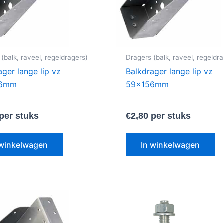
(balk, raveel, regeldragers)
Dragers (balk, raveel, regeldr
ager lange lip vz
Balkdrager lange lip vz
46mm
59x156mm
per stuks
€
2,80
per stuks
 winkelwagen
In winkelwagen