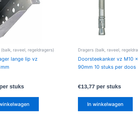
(balk, raveel, regeldragers)
Dragers (balk, raveel, regeldr
ager lange lip vz
Doorsteekanker vz M10 
1mm
90mm 10 stuks per doos
per stuks
€
13,77
per stuks
 winkelwagen
In winkelwagen