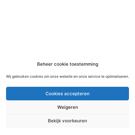
Beheer cookie toestemming
Wij gebruiken cookies om onze website en onze service te optimaliseren.
Cookies accepteren
Weigeren
Copyright © 2026 Bouwmaterialen Montfoort | Aangedreven
Bekijk voorkeuren
door
Astra WordPress thema