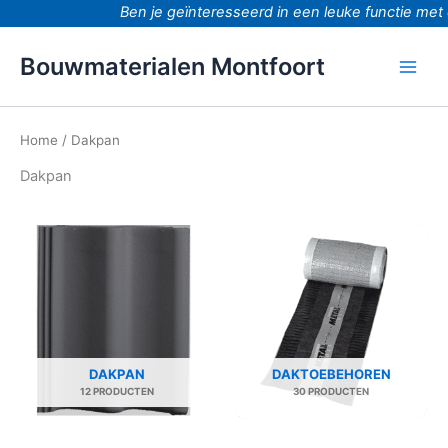
Ga
Ben je geïnteresseerd in een leuke functie met 
naar
de
Bouwmaterialen Montfoort
inhoud
Home
/ Dakpan
Dakpan
DAKPAN
DAKTOEBEHOREN
12 PRODUCTEN
30 PRODUCTEN