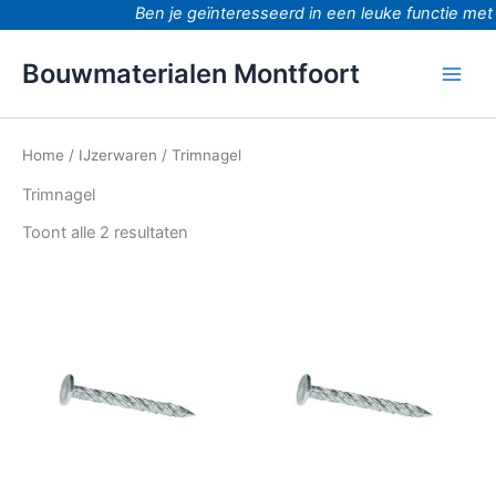
Ga
Ben je geïnteresseerd in een leuke functie met
naar
de
Bouwmaterialen Montfoort
inhoud
Home
/
IJzerwaren
/ Trimnagel
Trimnagel
Toont alle 2 resultaten