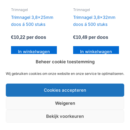
Trimnagel
Trimnagel
Trimnagel 3,8x25mm
Trimnagel 3,8x32mm
doos á 500 stuks
doos á 500 stuks
€
10,22
per doos
€
10,49
per doos
In winkelwagen
In winkelwagen
Beheer cookie toestemming
Wij gebruiken cookies om onze website en onze service te optimaliseren.
Cookies accepteren
Weigeren
Copyright © 2026 Bouwmaterialen Montfoort | Aangedreven
Bekijk voorkeuren
door
Astra WordPress thema