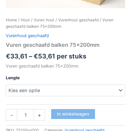
Home
/
Hout
/
Vuren hout
/
Vurenhout geschaafd
/ Vuren
geschaafd balken 75x200mm
Vurenhout geschaafd
Vuren geschaafd balken 75x200mm
€
33,61
–
€
53,61
per stuks
Vuren geschaafd balken 75x200mm
Lengte
In winkelwagen
-
+
SKU:
75200vg000
Categorie:
Vurenhout geschaafd