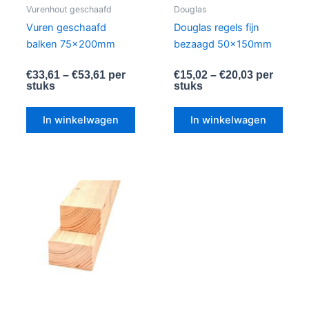
worden
word
Vurenhout geschaafd
Douglas
op
op
Vuren geschaafd
Douglas regels fijn
de
de
balken 75x200mm
bezaagd 50x150mm
productpagina
produ
€
33,61
–
€
53,61
per
€
15,02
–
€
20,03
per
stuks
stuks
In winkelwagen
In winkelwagen
Dit
product
heeft
meerdere
variaties.
Deze
optie
kan