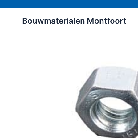
Ga
naar
Bouwmaterialen Montfoort
de
inhoud