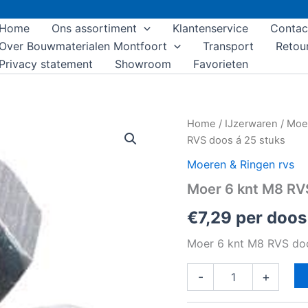
Home
Ons assortiment
Klantenservice
Contac
Over Bouwmaterialen Montfoort
Transport
Retou
Privacy statement
Showroom
Favorieten
Moer
Home
/
IJzerwaren
/
Moe
6
RVS doos á 25 stuks
knt
M8
Moeren & Ringen rvs
RVS
Moer 6 knt M8 RV
doos
á
€
7,29
per doos
25
stuks
Moer 6 knt M8 RVS doo
aantal
-
+