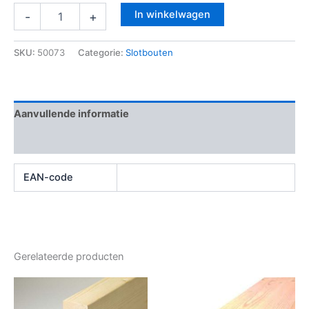
In winkelwagen
-
+
SKU:
50073
Categorie:
Slotbouten
Aanvullende informatie
Beoordelingen (0)
EAN-code
Gerelateerde producten
Dit
Dit
product
produ