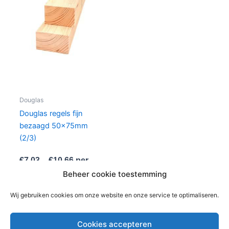
product
heeft
meerdere
variaties.
Deze
optie
kan
gekozen
worden
Douglas
op
Douglas regels fijn
de
bezaagd 50x75mm
productpagina
(2/3)
€
7,03
–
€
10,66
per
stuks
Beheer cookie toestemming
In winkelwagen
Wij gebruiken cookies om onze website en onze service te optimaliseren.
Cookies accepteren