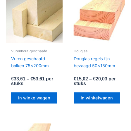
heeft
heeft
meerdere
meer
variaties.
variat
Deze
Deze
optie
optie
kan
kan
gekozen
geko
worden
word
Vurenhout geschaafd
Douglas
op
op
Vuren geschaafd
Douglas regels fijn
de
de
balken 75x200mm
bezaagd 50x150mm
productpagina
produ
€
33,61
–
€
53,61
per
€
15,02
–
€
20,03
per
stuks
stuks
In winkelwagen
In winkelwagen
Dit