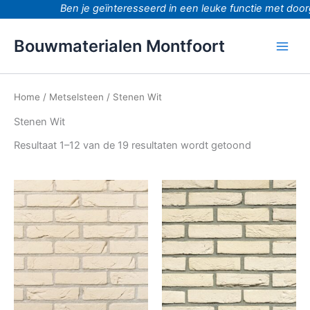
Ga
Ben je geïnteresseerd in een leuke functie met doorgro
naar
de
Bouwmaterialen Montfoort
inhoud
Home
/
Metselsteen
/ Stenen Wit
Stenen Wit
Resultaat 1–12 van de 19 resultaten wordt getoond