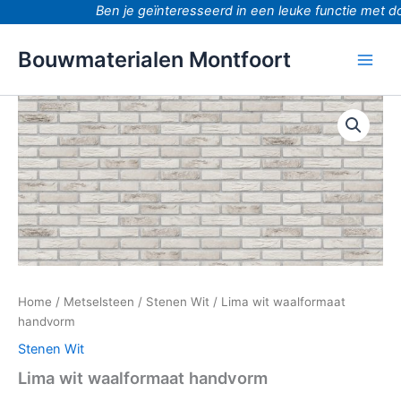
Ga
Ben je geïnteresseerd in een leuke functie met do
naar
de
Bouwmaterialen Montfoort
inhoud
Lima
wit
waalformaat
handvorm
aantal
Home
/
Metselsteen
/
Stenen Wit
/ Lima wit waalformaat
handvorm
Stenen Wit
Lima wit waalformaat handvorm