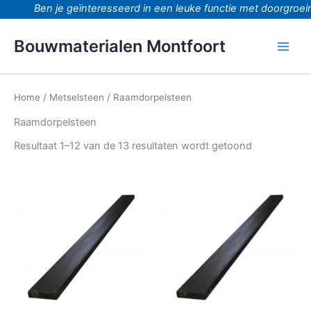
Ga
Ben je geïnteresseerd in een leuke functie met doorgroeimo
naar
de
Bouwmaterialen Montfoort
inhoud
Home
/
Metselsteen
/ Raamdorpelsteen
Raamdorpelsteen
Resultaat 1–12 van de 13 resultaten wordt getoond