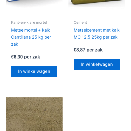
Kant-en-klare mortel
Cement
Metselmortel + kalk
Metselcement met kalk
Cantillana 25 kg per
MC 12.5 25kg per zak
zak
€
8,87
per zak
€
6,30
per zak
In winkelwagen
In winkelwagen