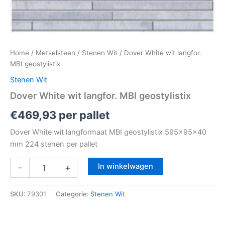
Home
/
Metselsteen
/
Stenen Wit
/ Dover White wit langfor.
MBI geostylistix
Stenen Wit
Dover White wit langfor. MBI geostylistix
€
469,93
per pallet
Dover White wit langformaat MBI geostylistix 595x95x40
mm 224 stenen per pallet
In winkelwagen
-
+
SKU:
79301
Categorie:
Stenen Wit