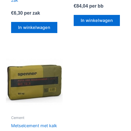
zak
€
84,04
per bb
€
6,30
per zak
In winkelwagen
In winkelwagen
Cement
Metselcement met kalk