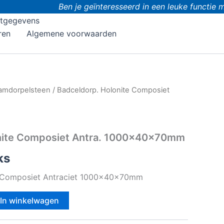
Ben je geïnteresseerd in een leuke functie m
tgegevens
ren
Algemene voorwaarden
amdorpelsteen
/ Badceldorp. Holonite Composiet
nite Composiet Antra. 1000x40x70mm
ks
e Composiet Antraciet 1000x40x70mm
In winkelwagen