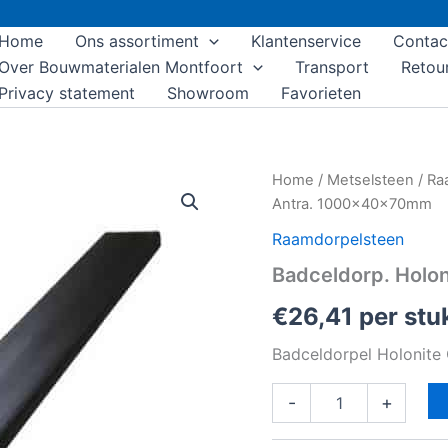
Home
Ons assortiment
Klantenservice
Contac
Over Bouwmaterialen Montfoort
Transport
Retou
Privacy statement
Showroom
Favorieten
Badceldorp.
Home
/
Metselsteen
/
Ra
Holonite
Antra. 1000x40x70mm
Composiet
Antra.
Raamdorpelsteen
1000x40x70mm
Badceldorp. Holo
aantal
€
26,41
per stu
Badceldorpel Holonit
-
+