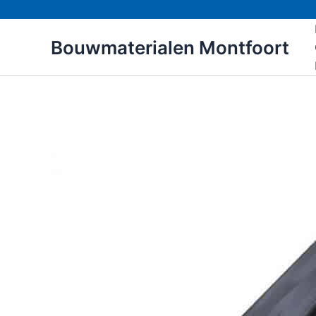
Ga
naar
Bouwmaterialen Montfoort
de
inhoud