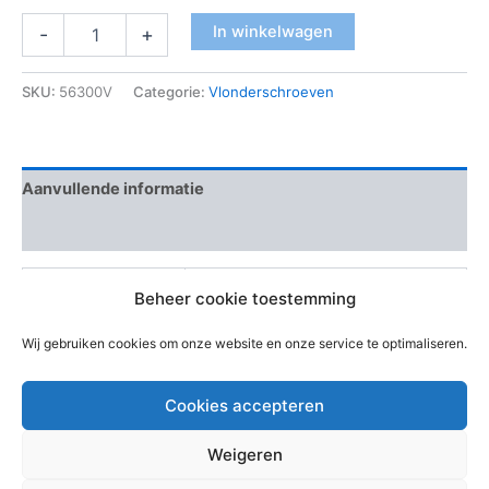
In winkelwagen
-
+
SKU:
56300V
Categorie:
Vlonderschroeven
Aanvullende informatie
Beoordelingen (0)
EAN-code
Beheer cookie toestemming
Afmeting
7.5 x 102, 7.5 x 122, 7.5 x 82
Wij gebruiken cookies om onze website en onze service te optimaliseren.
Cookies accepteren
Weigeren
Copyright © 2026 Bouwmaterialen Montfoort | Aangedreven