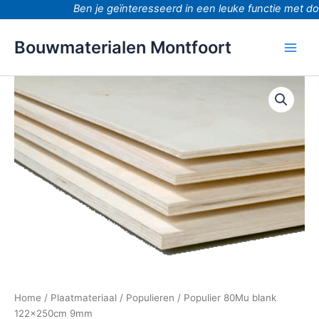
Ga
Ben je geïnteresseerd in een leuke functie met door
naar
de
Bouwmaterialen Montfoort
inhoud
Populier
80Mu
blank
122x250cm
9mm
aantal
Home
/
Plaatmateriaal
/
Populieren
/ Populier 80Mu blank
122x250cm 9mm