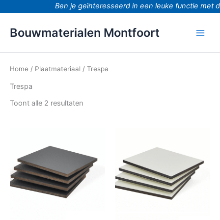
Ga
Ben je geïnteresseerd in een leuke functie met d
naar
de
Bouwmaterialen Montfoort
inhoud
Home
/
Plaatmateriaal
/ Trespa
Trespa
Toont alle 2 resultaten