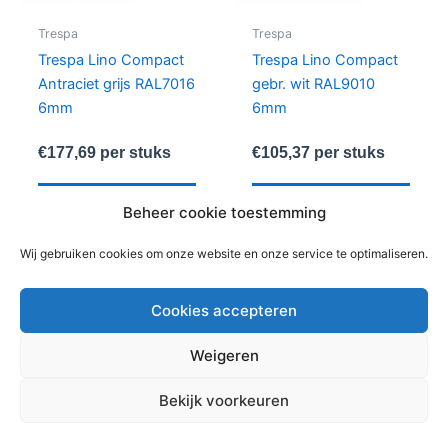
Trespa
Trespa
Trespa Lino Compact
Trespa Lino Compact
Antraciet grijs RAL7016
gebr. wit RAL9010
6mm
6mm
€
177,69
per stuks
€
105,37
per stuks
In winkelwagen
In winkelwagen
Beheer cookie toestemming
Wij gebruiken cookies om onze website en onze service te optimaliseren.
Cookies accepteren
Weigeren
Copyright © 2026 Bouwmaterialen Montfoort | Aangedreven
Bekijk voorkeuren
door
Astra WordPress thema