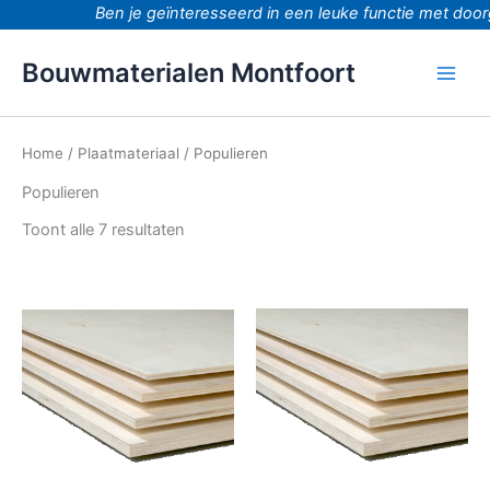
Ga
Ben je geïnteresseerd in een leuke functie met doorg
naar
de
Bouwmaterialen Montfoort
inhoud
Home
/
Plaatmateriaal
/ Populieren
Populieren
Toont alle 7 resultaten