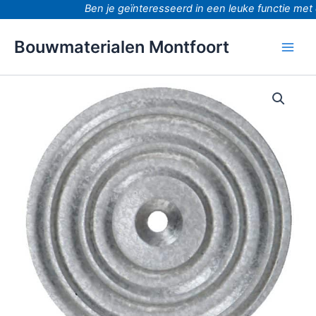
Ga
Ben je geïnteresseerd in een leuke functie met d
naar
de
Bouwmaterialen Montfoort
inhoud
Onderlegplaat
iso
50mm
doos
á
100
stuks
aantal