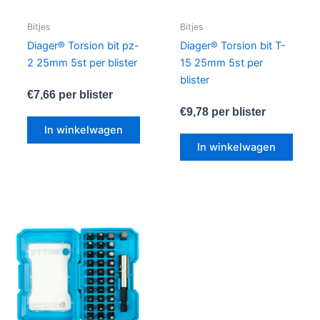
Bitjes
Bitjes
Diager® Torsion bit pz-
Diager® Torsion bit T-
2 25mm 5st per blister
15 25mm 5st per
blister
€
7,66
per blister
€
9,78
per blister
In winkelwagen
In winkelwagen