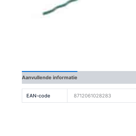
Aanvullende informatie
Beoordelingen (0)
EAN-code
8712061028283