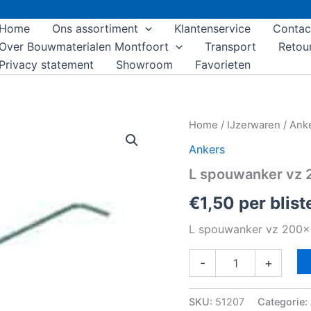
Home
Ons assortiment
Klantenservice
Contac
Over Bouwmaterialen Montfoort
Transport
Retou
Privacy statement
Showroom
Favorieten
L
Home
/
IJzerwaren
/
Ank
spouwanker
Ankers
vz
200x30x3,6mm
L spouwanker vz 
pak
á
€
1,50
per blist
10
stuks
L spouwanker vz 200x
aantal
-
+
SKU:
51207
Categorie: