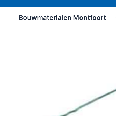
Ga
naar
Bouwmaterialen Montfoort
de
inhoud