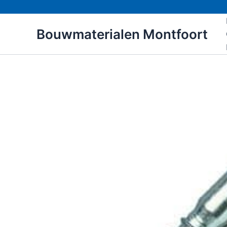
Ga
naar
Bouwmaterialen Montfoort
de
inhoud