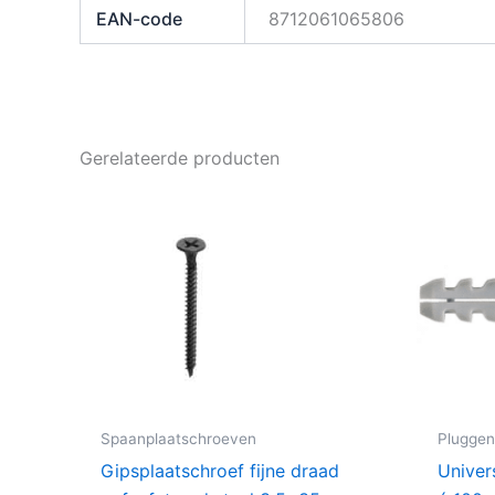
EAN-code
8712061065806
Gerelateerde producten
Spaanplaatschroeven
Plugge
Gipsplaatschroef fijne draad
Unive