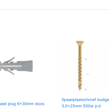
n
Spaanplaatschroef budge
rseel plug 6x30mm doos
3.0x25mm 500st p.d