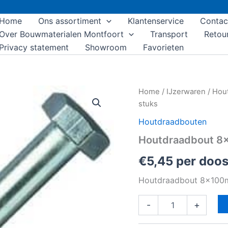
Home
Ons assortiment
Klantenservice
Contac
Over Bouwmaterialen Montfoort
Transport
Retou
Privacy statement
Showroom
Favorieten
Houtdraadbout
Home
/
IJzerwaren
/
Hou
8x100mm
stuks
doos
á
Houtdraadbouten
20
Houtdraadbout 8
stuks
aantal
€
5,45
per doo
Houtdraadbout 8x100m
-
+