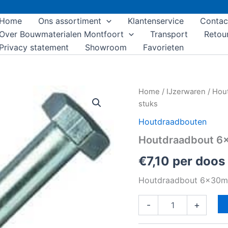
Home
Ons assortiment
Klantenservice
Contac
Over Bouwmaterialen Montfoort
Transport
Retou
Privacy statement
Showroom
Favorieten
Houtdraadbout
Home
/
IJzerwaren
/
Hou
6x30mm
stuks
doos
á
Houtdraadbouten
125
Houtdraadbout 6
stuks
aantal
€
7,10
per doos
Houtdraadbout 6x30mm
-
+