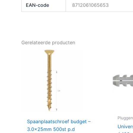
EAN-code
8712061065653
Gerelateerde producten
Plugge
Spaanplaatschroef budget –
Unive
3.0x25mm 500st p.d