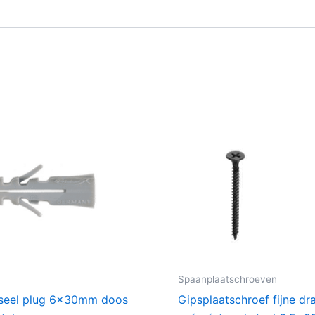
n
Spaanplaatschroeven
rseel plug 6x30mm doos
Gipsplaatschroef fijne dr