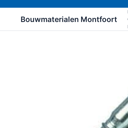
Ga
naar
Bouwmaterialen Montfoort
de
inhoud