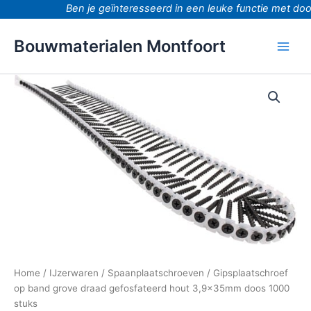
Ga
Ben je geïnteresseerd in een leuke functie met door
naar
de
Bouwmaterialen Montfoort
inhoud
Gipsplaatschroef
op
band
grove
draad
gefosfateerd
hout
3,9x35mm
doos
1000
stuks
aantal
Home
/
IJzerwaren
/
Spaanplaatschroeven
/ Gipsplaatschroef
op band grove draad gefosfateerd hout 3,9x35mm doos 1000
stuks