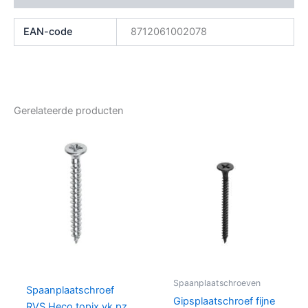
EAN-code
8712061002078
Gerelateerde producten
Spaanplaatschroeven
Spaanplaatschroef
Gipsplaatschroef fijne
RVS Heco topix vk pz