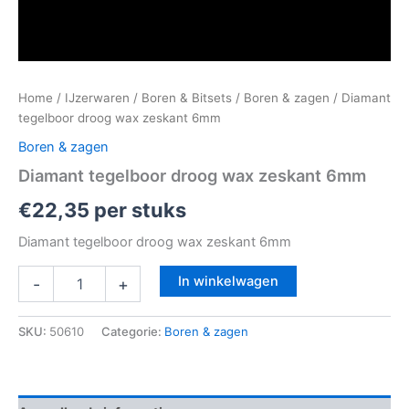
Home
/
IJzerwaren
/
Boren & Bitsets
/
Boren & zagen
/ Diamant
tegelboor droog wax zeskant 6mm
Boren & zagen
Diamant tegelboor droog wax zeskant 6mm
€
22,35
per stuks
Diamant tegelboor droog wax zeskant 6mm
In winkelwagen
-
+
SKU:
50610
Categorie:
Boren & zagen