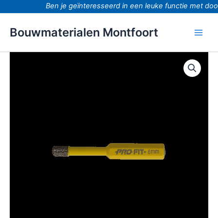
Ga
Ben je geïnteresseerd in een leuke functie met door
naar
de
Bouwmaterialen Montfoort
inhoud
Diamant
tegelboor
droog
wax
zeskant
6mm
aantal