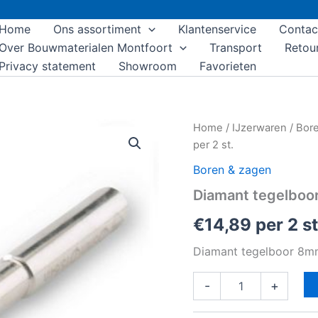
Home
Ons assortiment
Klantenservice
Contac
Over Bouwmaterialen Montfoort
Transport
Retou
Privacy statement
Showroom
Favorieten
Diamant
Home
/
IJzerwaren
/
Bore
tegelboor
per 2 st.
8mm
per
Boren & zagen
2
Diamant tegelboor
st.
aantal
€
14,89
per 2 s
Diamant tegelboor 8mm
-
+