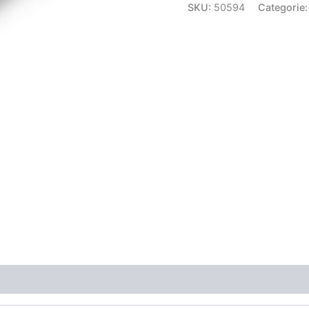
SKU:
50594
Categorie