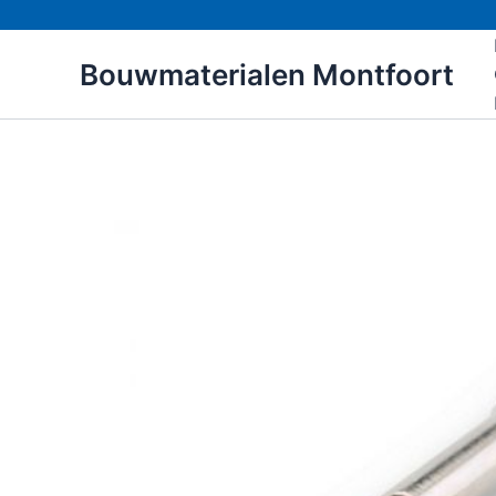
Ga
naar
Bouwmaterialen Montfoort
de
inhoud