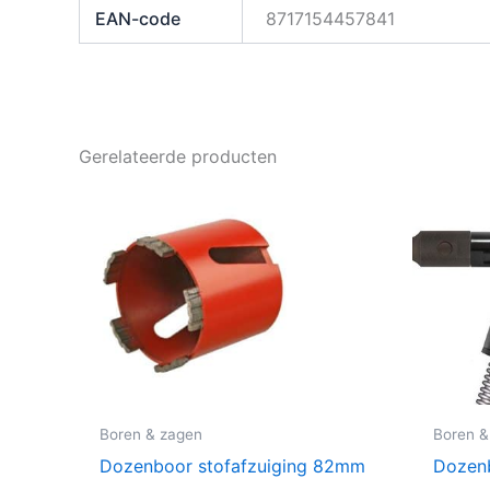
EAN-code
8717154457841
Gerelateerde producten
Boren & zagen
Boren &
Dozenboor stofafzuiging 82mm
Dozenb