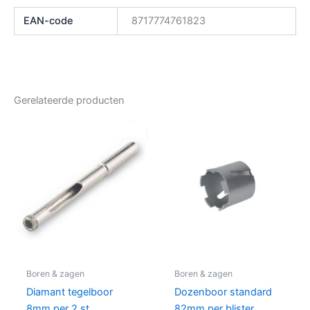
EAN-code
8717774761823
Gerelateerde producten
Boren & zagen
Boren & zagen
Diamant tegelboor
Dozenboor standard
8mm per 2 st.
82mm per blister