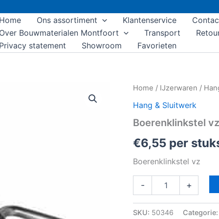
Home
Ons assortiment
Klantenservice
Contac
Over Bouwmaterialen Montfoort
Transport
Retou
Privacy statement
Showroom
Favorieten
Boerenklinkstel
Home
/
IJzerwaren
/
Hang
vz
Hang & Sluitwerk
aantal
Boerenklinkstel v
€
6,55
per stuk
Boerenklinkstel vz
-
+
SKU:
50346
Categorie