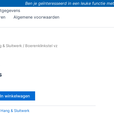
Ben je geïnteresseerd in een leuke functie met d
tgegevens
ren
Algemene voorwaarden
 & Sluitwerk
/ Boerenklinkstel vz
z
s
In winkelwagen
:
Hang & Sluitwerk