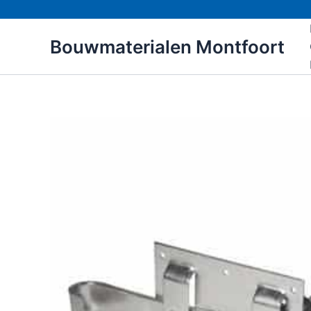
Ga
naar
Bouwmaterialen Montfoort
de
inhoud