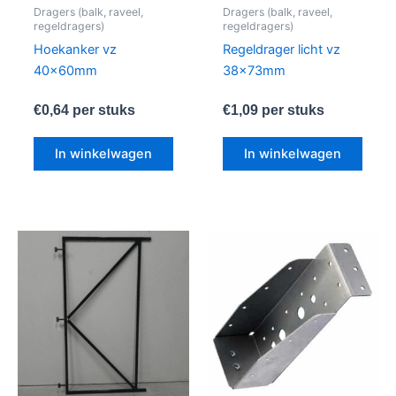
Dragers (balk, raveel,
Dragers (balk, raveel,
regeldragers)
regeldragers)
Hoekanker vz
Regeldrager licht vz
40x60mm
38x73mm
€
0,64
per stuks
€
1,09
per stuks
In winkelwagen
In winkelwagen