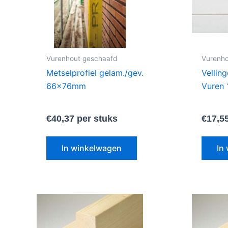
variaties.
Deze
optie
kan
gekozen
Vurenhout geschaafd
Vurenho
worden
Metselprofiel gelam./gev.
Vellin
op
66x76mm
Vuren
de
productpagina
€
40,37
per stuks
€
17,5
In winkelwagen
In
Dit
product
heeft