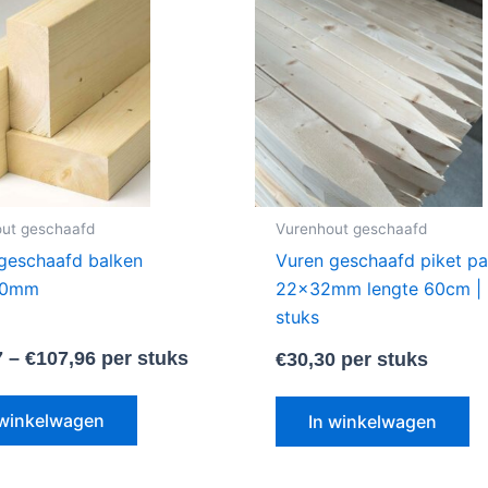
product
heeft
meerdere
variaties.
Deze
optie
kan
gekozen
ut geschaafd
Vurenhout geschaafd
worden
geschaafd balken
Vuren geschaafd piket pa
op
50mm
22x32mm lengte 60cm |
de
stuks
productpagina
7
–
€
107,96
per stuks
€
30,30
per stuks
 winkelwagen
In winkelwagen