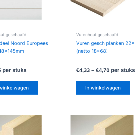
va
D
op
k
g
ut geschaafd
Vurenhout geschaafd
w
gdeel Noord Europees
Vuren gesch planken 2
o
 18x145mm
(netto 18×68)
d
pr
5
per stuks
€
4,33
–
€
4,70
per stuk
 winkelwagen
In winkelwagen
Dit
Di
product
pr
heeft
he