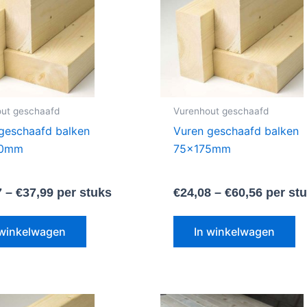
meerdere
m
variaties.
va
Deze
D
optie
op
kan
k
gekozen
g
ut geschaafd
Vurenhout geschaafd
worden
w
geschaafd balken
Vuren geschaafd balken
op
o
60mm
75x175mm
de
d
productpagina
pr
7
–
€
37,99
per stuks
€
24,08
–
€
60,56
per st
 winkelwagen
In winkelwagen
Dit