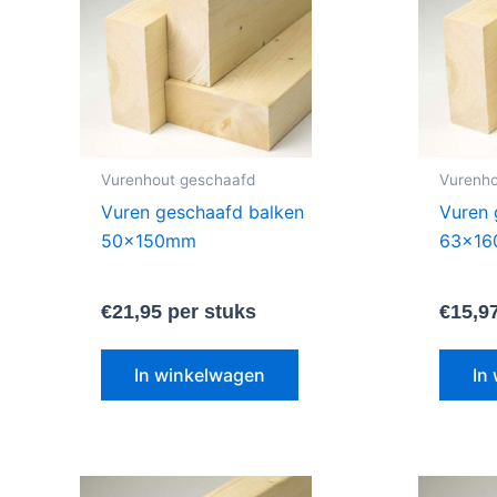
meerdere
variaties.
Deze
optie
kan
gekozen
Vurenhout geschaafd
Vurenho
worden
Vuren geschaafd balken
Vuren 
op
50x150mm
63x1
de
productpagina
€
21,95
per stuks
€
15,9
In winkelwagen
In
Dit