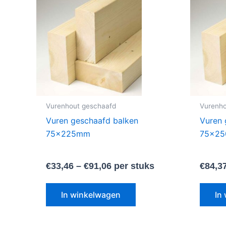
product
heeft
meerdere
variaties.
Deze
optie
kan
gekozen
Vurenhout geschaafd
Vurenho
worden
Vuren geschaafd balken
Vuren 
op
75x225mm
75x2
de
productpagina
€
33,46
–
€
91,06
per stuks
€
84,3
In winkelwagen
In