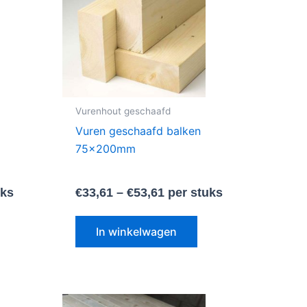
eerdere
meerdere
riaties.
variaties.
eze
Deze
tie
optie
an
kan
ekozen
gekozen
Vurenhout geschaafd
orden
worden
Vuren geschaafd balken
p
op
75x200mm
e
de
oductpagina
productpagina
uks
€
33,61
–
€
53,61
per stuks
In winkelwagen