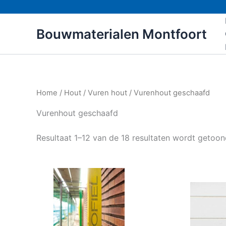
Ga
naar
Bouwmaterialen Montfoort
de
inhoud
Home
/
Hout
/
Vuren hout
/ Vurenhout geschaafd
Vurenhout geschaafd
Resultaat 1–12 van de 18 resultaten wordt getoo
Dit
product
heeft
meerdere