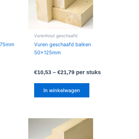
riaties.
variaties.
eze
Deze
tie
optie
an
kan
ekozen
gekozen
Vurenhout geschaafd
orden
worden
2x75mm
Vuren geschaafd balken
p
op
50x125mm
e
de
oductpagina
productpagina
s
€
10,53
–
€
21,79
per stuks
In winkelwagen
t
Dit
oduct
product
eft
heeft