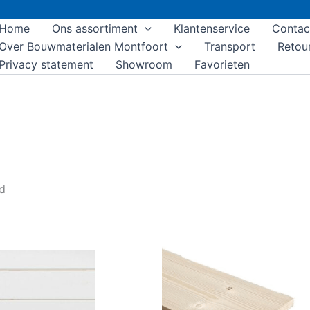
Home
Ons assortiment
Klantenservice
Contac
Over Bouwmaterialen Montfoort
Transport
Retou
Privacy statement
Showroom
Favorieten
nd
Di
pr
he
m