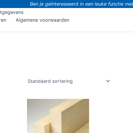
Ben je geïnteresseerd in een leuke functie met do
tgegevens
ren
Algemene voorwaarden
t
Dit
oduct
product
eft
heeft
eerdere
meerdere