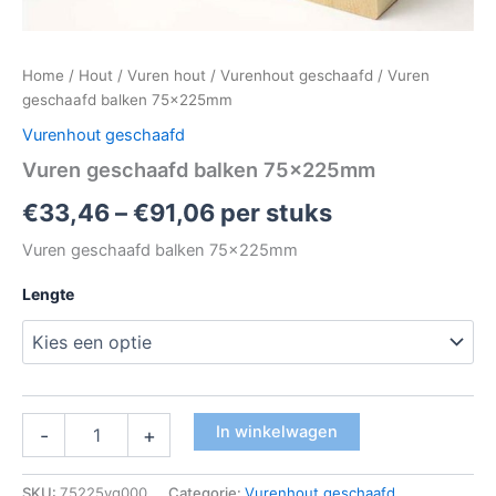
Home
/
Hout
/
Vuren hout
/
Vurenhout geschaafd
/ Vuren
geschaafd balken 75x225mm
Vurenhout geschaafd
Vuren geschaafd balken 75x225mm
€
33,46
–
€
91,06
per stuks
Vuren geschaafd balken 75x225mm
Lengte
In winkelwagen
-
+
SKU:
75225vg000
Categorie:
Vurenhout geschaafd