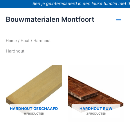
Ga
Ben je geïnteresseerd in een leuke functie met d
naar
de
Bouwmaterialen Montfoort
inhoud
Home
/
Hout
/ Hardhout
Hardhout
HARDHOUT GESCHAAFD
HARDHOUT RUW
9 PRODUCTEN
3 PRODUCTEN