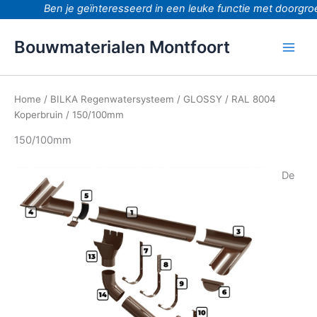
Ga
Ben je geïnteresseerd in een leuke functie met doorgroe
naar
de
Bouwmaterialen Montfoort
inhoud
Home
/
BILKA Regenwatersysteem
/
GLOSSY
/
RAL 8004
Koperbruin
/ 150/100mm
150/100mm
De