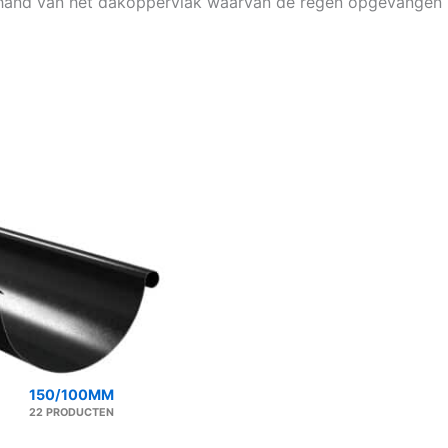
 hand van het dakoppervlak waarvan de regen opgevangen 
150/100MM
22 PRODUCTEN