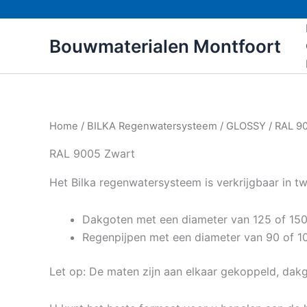
Ga
naar
Bouwmaterialen Montfoort
de
inhoud
Home
/
BILKA Regenwatersysteem
/
GLOSSY
/ RAL 9
RAL 9005 Zwart
Het Bilka regenwatersysteem is verkrijgbaar in t
Dakgoten met een diameter van 125 of 1
Regenpijpen met een diameter van 90 of 
Let op: De maten zijn aan elkaar gekoppeld, d