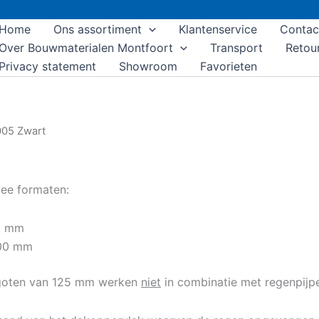
Home
Ons assortiment
Klantenservice
Contac
Over Bouwmaterialen Montfoort
Transport
Retou
Privacy statement
Showroom
Favorieten
005 Zwart
wee formaten:
50 mm
100 mm
akgoten van 125 mm werken
niet
in combinatie met regenpijp