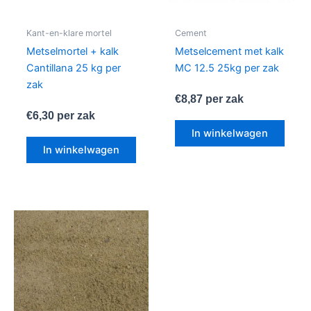
Kant-en-klare mortel
Cement
Metselmortel + kalk
Metselcement met kalk
Cantillana 25 kg per
MC 12.5 25kg per zak
zak
€
8,87
per zak
€
6,30
per zak
In winkelwagen
In winkelwagen