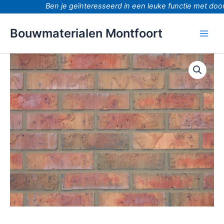
Ga
Ben je geïnteresseerd in een leuke functie met doorgr
naar
de
Bouwmaterialen Montfoort
inhoud
Tanami
rood
waalformaat
strengpers
aantal