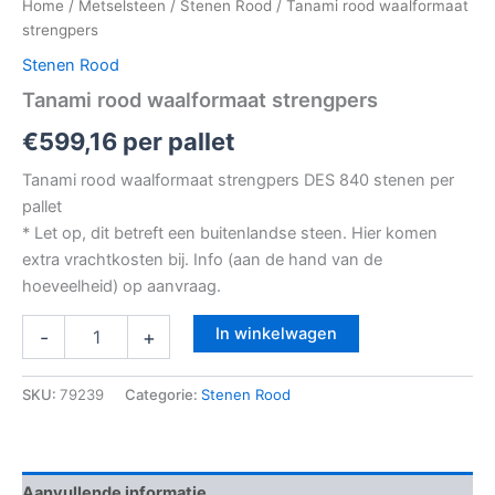
Home
/
Metselsteen
/
Stenen Rood
/ Tanami rood waalformaat
strengpers
Stenen Rood
Tanami rood waalformaat strengpers
€
599,16
per pallet
Tanami rood waalformaat strengpers DES 840 stenen per
pallet
* Let op, dit betreft een buitenlandse steen. Hier komen
extra vrachtkosten bij. Info (aan de hand van de
hoeveelheid) op aanvraag.
In winkelwagen
-
+
SKU:
79239
Categorie:
Stenen Rood
Aanvullende informatie