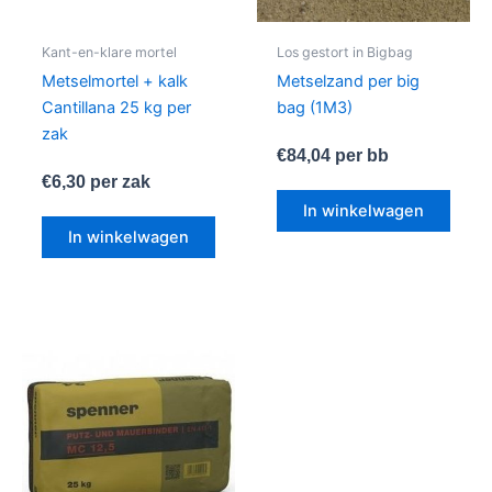
Kant-en-klare mortel
Los gestort in Bigbag
Metselmortel + kalk
Metselzand per big
Cantillana 25 kg per
bag (1M3)
zak
€
84,04
per bb
€
6,30
per zak
In winkelwagen
In winkelwagen