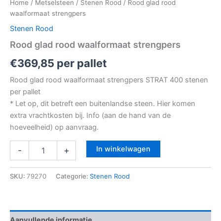
Home
/
Metselsteen
/
Stenen Rood
/ Rood glad rood
waalformaat strengpers
Stenen Rood
Rood glad rood waalformaat strengpers
€
369,85
per pallet
Rood glad rood waalformaat strengpers STRAT 400 stenen
per pallet
* Let op, dit betreft een buitenlandse steen. Hier komen
extra vrachtkosten bij. Info (aan de hand van de
hoeveelheid) op aanvraag.
In winkelwagen
-
+
SKU:
79270
Categorie:
Stenen Rood
Aanvullende informatie