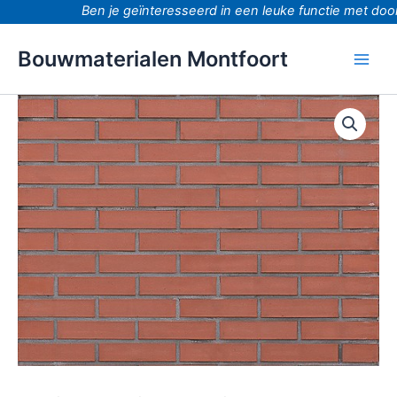
Ga
Ben je geïnteresseerd in een leuke functie met doorg
naar
de
Bouwmaterialen Montfoort
inhoud
Rood
glad
rood
waalformaat
strengpers
aantal