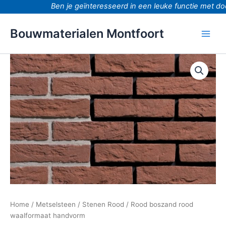
Ga
Ben je geïnteresseerd in een leuke functie met door
naar
de
Bouwmaterialen Montfoort
inhoud
Rood
boszand
rood
waalformaat
handvorm
aantal
Home
/
Metselsteen
/
Stenen Rood
/ Rood boszand rood
waalformaat handvorm