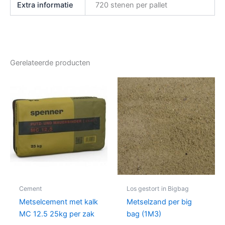
Extra informatie
720 stenen per pallet
Gerelateerde producten
Cement
Los gestort in Bigbag
Metselcement met kalk
Metselzand per big
MC 12.5 25kg per zak
bag (1M3)