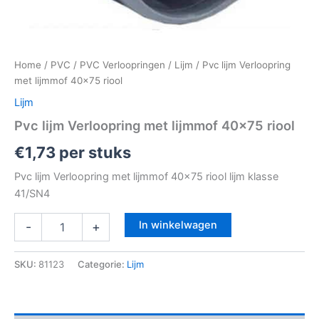
Home
/
PVC
/
PVC Verloopringen
/
Lijm
/ Pvc lijm Verloopring
met lijmmof 40×75 riool
Lijm
Pvc lijm Verloopring met lijmmof 40×75 riool
€
1,73
per stuks
Pvc lijm Verloopring met lijmmof 40×75 riool lijm klasse
41/SN4
In winkelwagen
-
+
SKU:
81123
Categorie:
Lijm