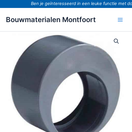
Ga
Ben je geïnteresseerd in een leuke functie met doo
naar
de
Bouwmaterialen Montfoort
inhoud
Pvc
lijm
Verloopring
met
lijmmof
40x75
riool
aantal