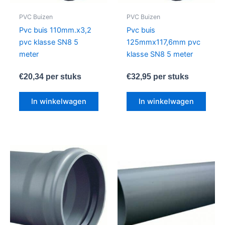
PVC Buizen
PVC Buizen
Pvc buis 110mm.x3,2
Pvc buis
pvc klasse SN8 5
125mmx117,6mm pvc
meter
klasse SN8 5 meter
€
20,34
per stuks
€
32,95
per stuks
In winkelwagen
In winkelwagen