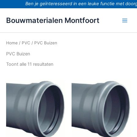
Ga
Ben je geïnteresseerd in een leuke functie met doorgro
naar
de
Bouwmaterialen Montfoort
inhoud
Home
/
PVC
/ PVC Buizen
PVC Buizen
Toont alle 11 resultaten