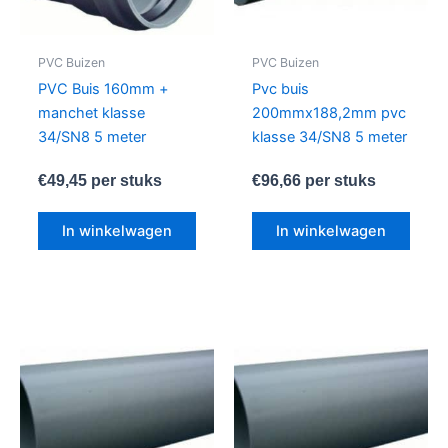
PVC Buizen
PVC Buizen
PVC Buis 160mm +
Pvc buis
manchet klasse
200mmx188,2mm pvc
34/SN8 5 meter
klasse 34/SN8 5 meter
€
49,45
per stuks
€
96,66
per stuks
In winkelwagen
In winkelwagen