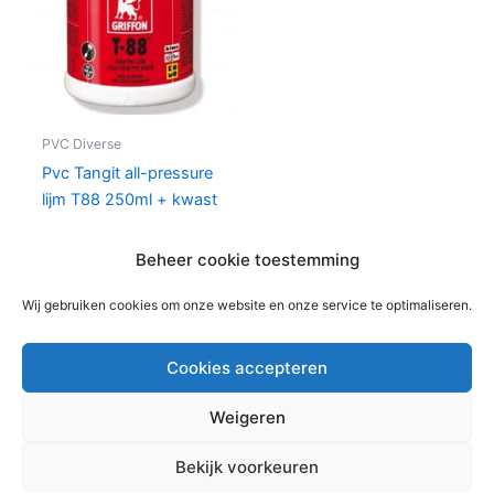
PVC Diverse
Pvc Tangit all-pressure
lijm T88 250ml + kwast
€
12,76
per bus
Beheer cookie toestemming
In winkelwagen
Wij gebruiken cookies om onze website en onze service te optimaliseren.
Cookies accepteren
Weigeren
Copyright © 2026 Bouwmaterialen Montfoort | Aangedreven
Bekijk voorkeuren
door
Astra WordPress thema