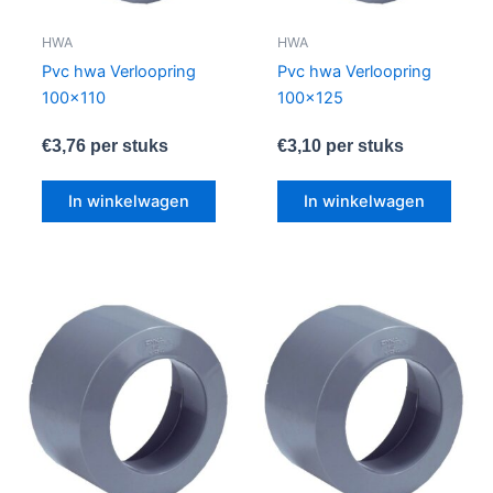
HWA
HWA
Pvc hwa Verloopring
Pvc hwa Verloopring
100×110
100×125
€
3,76
per stuks
€
3,10
per stuks
In winkelwagen
In winkelwagen