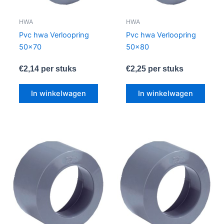
HWA
HWA
Pvc hwa Verloopring
Pvc hwa Verloopring
50×70
50×80
€
2,14
per stuks
€
2,25
per stuks
In winkelwagen
In winkelwagen