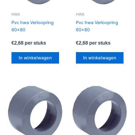
HWA
HWA
Pvc hwa Verloopring
Pvc hwa Verloopring
60×80
60×80
€
2,68
per stuks
€
2,68
per stuks
In winkelwagen
In winkelwagen