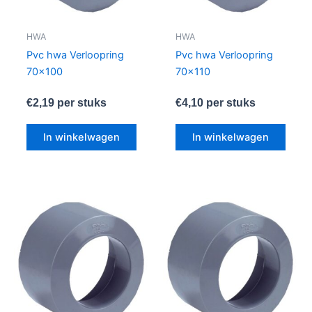
HWA
HWA
Pvc hwa Verloopring
Pvc hwa Verloopring
70×100
70×110
€
2,19
per stuks
€
4,10
per stuks
In winkelwagen
In winkelwagen