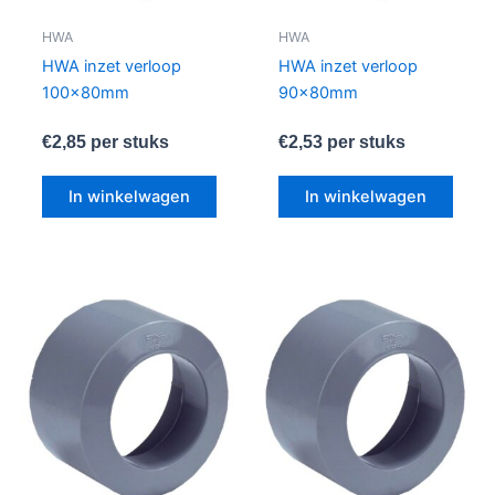
HWA
HWA
HWA inzet verloop
HWA inzet verloop
100x80mm
90x80mm
€
2,85
per stuks
€
2,53
per stuks
In winkelwagen
In winkelwagen