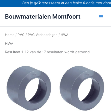
Ga
Ben je geïnteresseerd in een leuke functie met doorgr
naar
de
Bouwmaterialen Montfoort
inhoud
Home
/
PVC
/
PVC Verloopringen
/ HWA
HWA
Resultaat 1–12 van de 17 resultaten wordt getoond