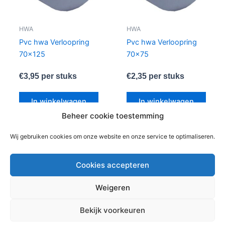
HWA
HWA
Pvc hwa Verloopring
Pvc hwa Verloopring
70×125
70×75
€
3,95
per stuks
€
2,35
per stuks
In winkelwagen
In winkelwagen
Beheer cookie toestemming
Wij gebruiken cookies om onze website en onze service te optimaliseren.
1
2
→
Cookies accepteren
Weigeren
Copyright © 2026 Bouwmaterialen Montfoort | Aangedreven
Bekijk voorkeuren
door
Astra WordPress thema