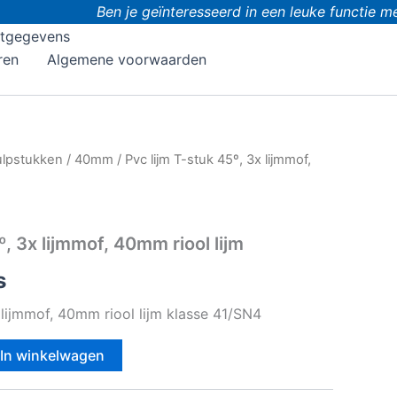
Ben je geïnteresseerd in een leuke functie met
tgegevens
ren
Algemene voorwaarden
ulpstukken
/
40mm
/ Pvc lijm T-stuk 45º, 3x lijmmof,
º, 3x lijmmof, 40mm riool lijm
s
 lijmmof, 40mm riool lijm klasse 41/SN4
In winkelwagen