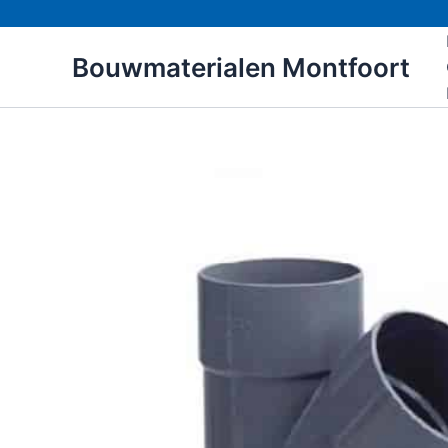
Ga
naar
Bouwmaterialen Montfoort
de
inhoud