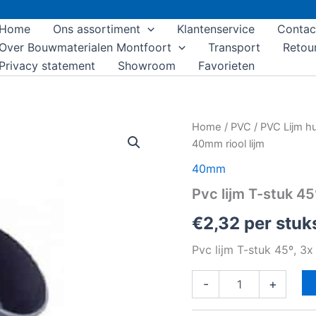
Home
Ons assortiment
Klantenservice
Contac
Over Bouwmaterialen Montfoort
Transport
Retou
Privacy statement
Showroom
Favorieten
Pvc
Home
/
PVC
/
PVC Lijm h
lijm
40mm riool lijm
T-
stuk
40mm
45º,
Pvc lijm T-stuk 45
3x
lijmmof,
€
2,32
per stuk
40mm
riool
Pvc lijm T-stuk 45º, 3x
lijm
aantal
-
+