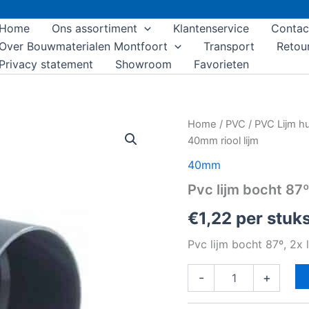
Home
Ons assortiment
Klantenservice
Contac
Over Bouwmaterialen Montfoort
Transport
Retou
Privacy statement
Showroom
Favorieten
Pvc
Home
/
PVC
/
PVC Lijm h
lijm
40mm riool lijm
bocht
87º,
40mm
2x
Pvc lijm bocht 87º
lijmmof,
40mm
€
1,22
per stuk
riool
lijm
Pvc lijm bocht 87º, 2x 
aantal
-
+