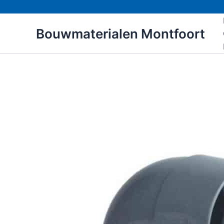
Ga
naar
Bouwmaterialen Montfoort
de
inhoud