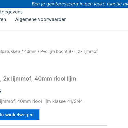
Ben je geïnteresseerd in een leuke functie met
tgegevens
ren
Algemene voorwaarden
ulpstukken
/
40mm
/ Pvc lijm bocht 87º, 2x lijmmof,
, 2x lijmmof, 40mm riool lijm
s
lijmmof, 40mm riool lijm klasse 41/SN4
In winkelwagen