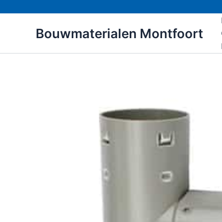
Ga
naar
Bouwmaterialen Montfoort
de
inhoud