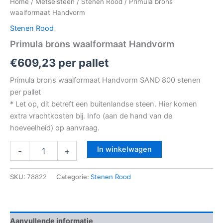
Home
/
Metselsteen
/
Stenen Rood
/ Primula brons
waalformaat Handvorm
Stenen Rood
Primula brons waalformaat Handvorm
€
609,23
per pallet
Primula brons waalformaat Handvorm SAND 800 stenen
per pallet
* Let op, dit betreft een buitenlandse steen. Hier komen
extra vrachtkosten bij. Info (aan de hand van de
hoeveelheid) op aanvraag.
In winkelwagen
-
+
SKU:
78822
Categorie:
Stenen Rood
Aanvullende informatie