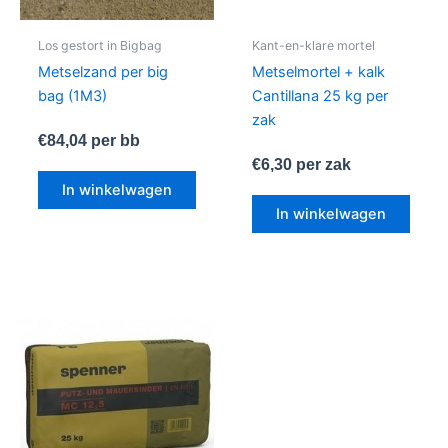
Los gestort in Bigbag
Kant-en-klare mortel
Metselzand per big
Metselmortel + kalk
bag (1M3)
Cantillana 25 kg per
zak
€
84,04
per bb
€
6,30
per zak
In winkelwagen
In winkelwagen