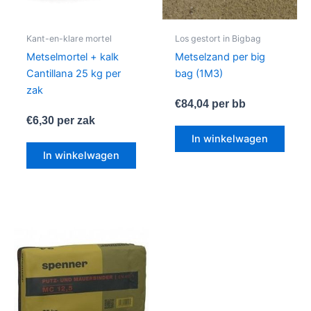
Kant-en-klare mortel
Los gestort in Bigbag
Metselmortel + kalk
Metselzand per big
Cantillana 25 kg per
bag (1M3)
zak
€
84,04
per bb
€
6,30
per zak
In winkelwagen
In winkelwagen