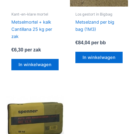
Kant-en-klare mortel
Los gestort in Bigbag
Metselmortel + kalk
Metselzand per big
Cantillana 25 kg per
bag (1M3)
zak
€
84,04
per bb
€
6,30
per zak
In winkelwagen
In winkelwagen