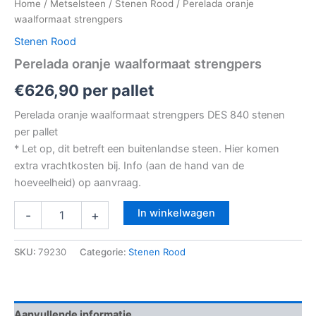
Home
/
Metselsteen
/
Stenen Rood
/ Perelada oranje
waalformaat strengpers
Stenen Rood
Perelada oranje waalformaat strengpers
€
626,90
per pallet
Perelada oranje waalformaat strengpers DES 840 stenen
per pallet
* Let op, dit betreft een buitenlandse steen. Hier komen
extra vrachtkosten bij. Info (aan de hand van de
hoeveelheid) op aanvraag.
In winkelwagen
-
+
SKU:
79230
Categorie:
Stenen Rood
Aanvullende informatie